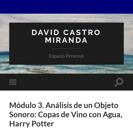
DAVID CASTRO
MIRANDA
Espacio Personal
Altern
Alternar
el
el
campo
menú
de
móvil
búsqu
Módulo 3. Análisis de un Objeto
Sonoro: Copas de Vino con Agua,
Harry Potter