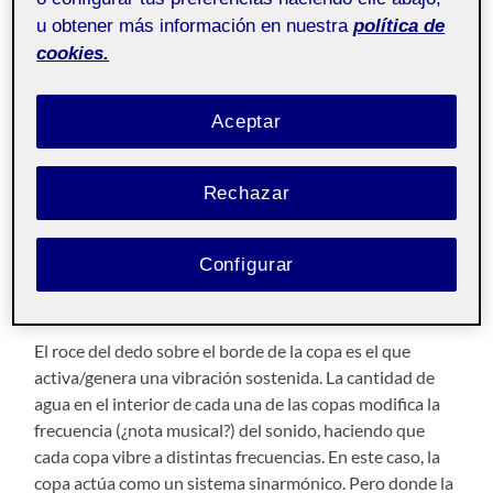
u obtener más información en nuestra
política de
cookies.
Quedé gratamente impresionado por la “musicalidad”
del sonido, generado por la fricción del dedo húmedo
contra el borde de las copas. Lo que ahora entiendo
Aceptar
como una inducción de las vibraciones en el vidrio,
conviertiendo la copa en un
oscilador
, capaz de generar
ondas sonoras. La materia (vidrio, supongo que si fuera
Rechazar
de Bohemia sonaría aún más claro) y su forma (curva y
cerrada) favorecen la propagación de las ondas.
Configurar
Activación
El roce del dedo sobre el borde de la copa es el que
activa/genera una vibración sostenida. La cantidad de
agua en el interior de cada una de las copas modifica la
frecuencia (¿nota musical?) del sonido, haciendo que
cada copa vibre a distintas frecuencias. En este caso, la
copa actúa como un sistema sinarmónico. Pero donde la