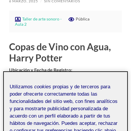
6 MARZO, 2025
/
SIN COMENTARIOS
Taller de arte sonoro -
Pública
Aula 2
Copas de Vino con Agua,
Harry Potter
Ubicación y Fecha de Registro:
Madrid, 8 de junio 2024, 11:34, delante del Palacio Real.
Utilizamos
cookies
propias y de terceros para
Visitando los Tesoros Reales.
poder ofrecerte correctamente todas las
funcionalidades del sitio web, con fines analíticos
Elementos Funcionales según
y para mostrarte publicidad personalizada de
el esquema Baschet
acuerdo con un perfil elaborado a partir de tus
hábitos de navegación. Puedes aceptar, rechazar
o configurar tus preferencias haciendo clic abajo,
Elemento oscilador: Materia y Forma