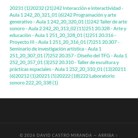
20231 (1)
20232 (21)
242 Interacción e interactividad -
Aula 1 242_20_321_01 (6)
242 Programación y arte
generativo - Aula 1 242_20_320_01 (1)
242 Taller de arte
sonoro - Aula 2 242_20_313_02 (11)
251 20.328 - Arte y
educación - Aula 1 251_20_328_01 (1)
251 20.316 -
Proyecto III - Aula 1 251_20_316_01 (7)
251 20.307 -
Seminario de investigación artística - Aula 1
251_20_307_01 (7)
252 20.357 - Diseño del TFG - Aula 1
252_20_357_01 (3)
252 20.310 - Taller de escultura y
prácticas espaciales - Aula 1 252_20_310_01 (13)
20211
(6)
20212 (1)
20221 (5)
20222 (18)
222 Laboratorio
sonoro 222_20_338 (1)
© 2026
DAVID CASTRO MIRANDA
—
ARRIBA ↑