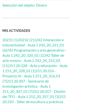
Selección del objeto: Dinero
MIS ACTIVIDADES
20231 (1)
20232 (21)
242 Interacción e
interactividad - Aula 1 242_20_321_01
(6)
242 Programación y arte generativo -
Aula 1 242_20_320_01 (1)
242 Taller de
arte sonoro - Aula 2 242_20_313_02
(11)
251 20.328 - Arte y educación - Aula
1 251_20_328_01 (1)
251 20.316 -
Proyecto III - Aula 1 251_20_316_01
(7)
251 20.307 - Seminario de
investigación artística - Aula 1
251_20_307_01 (7)
252 20.357 - Diseño
del TFG - Aula 1 252_20_357_01 (3)
252
20.310 - Taller de escultura y prácticas