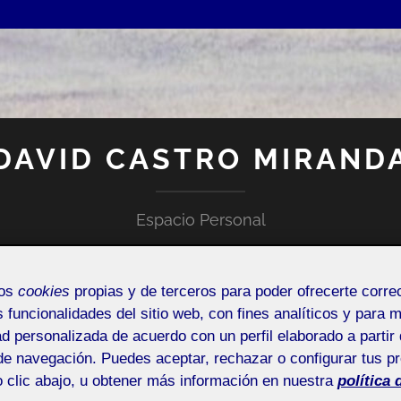
DAVID CASTRO MIRAND
Espacio Personal
mos
cookies
propias y de terceros para poder ofrecerte corr
s funcionalidades del sitio web, con fines analíticos y para 
ad personalizada de acuerdo con un perfil elaborado a partir 
de navegación. Puedes aceptar, rechazar o configurar tus p
NTRADA DE INCIDENCIAS O SUGERENCIAS
 clic abajo, u obtener más información en nuestra
política 