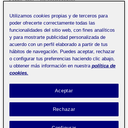
8 ABRIL, 2026
/
SIN COMENTARIOS
Utilizamos
cookies
propias y de terceros para
20.310 - Taller de
Pública
poder ofrecerte correctamente todas las
escultura y prácticas
espaciales - Aula 1
funcionalidades del sitio web, con fines analíticos
y para mostrarte publicidad personalizada de
acuerdo con un perfil elaborado a partir de tus
hábitos de navegación. Puedes aceptar, rechazar
o configurar tus preferencias haciendo clic abajo,
u obtener más información en nuestra
política de
cookies.
Aceptar
Rechazar
Configurar