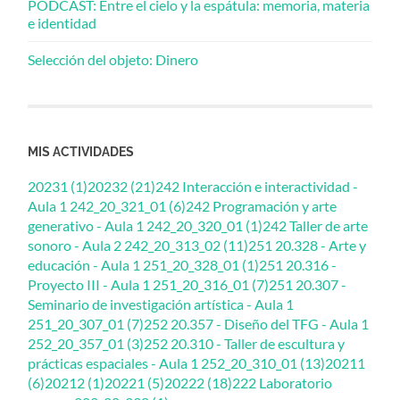
PODCAST: Entre el cielo y la espátula: memoria, materia
e identidad
Selección del objeto: Dinero
MIS ACTIVIDADES
20231 (1)
20232 (21)
242 Interacción e interactividad -
Aula 1 242_20_321_01 (6)
242 Programación y arte
generativo - Aula 1 242_20_320_01 (1)
242 Taller de arte
sonoro - Aula 2 242_20_313_02 (11)
251 20.328 - Arte y
educación - Aula 1 251_20_328_01 (1)
251 20.316 -
Proyecto III - Aula 1 251_20_316_01 (7)
251 20.307 -
Seminario de investigación artística - Aula 1
251_20_307_01 (7)
252 20.357 - Diseño del TFG - Aula 1
252_20_357_01 (3)
252 20.310 - Taller de escultura y
prácticas espaciales - Aula 1 252_20_310_01 (13)
20211
(6)
20212 (1)
20221 (5)
20222 (18)
222 Laboratorio