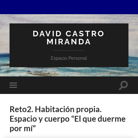
DAVID CASTRO
MIRANDA
Espacio Personal
Altern
Alternar
el
el
campo
menú
de
móvil
búsqu
Reto2. Habitación propia.
Espacio y cuerpo “El que duerme
por mí”