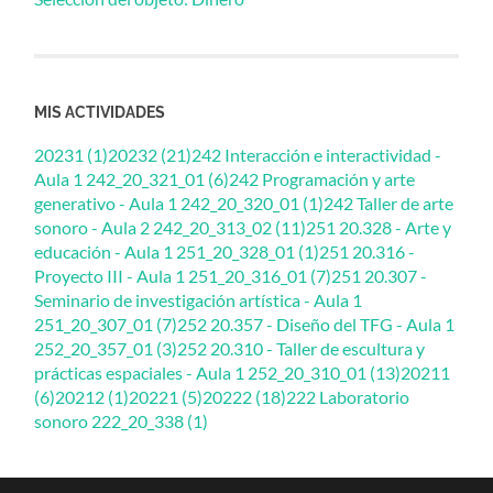
MIS ACTIVIDADES
20231 (1)
20232 (21)
242 Interacción e interactividad -
Aula 1 242_20_321_01 (6)
242 Programación y arte
generativo - Aula 1 242_20_320_01 (1)
242 Taller de arte
sonoro - Aula 2 242_20_313_02 (11)
251 20.328 - Arte y
educación - Aula 1 251_20_328_01 (1)
251 20.316 -
Proyecto III - Aula 1 251_20_316_01 (7)
251 20.307 -
Seminario de investigación artística - Aula 1
251_20_307_01 (7)
252 20.357 - Diseño del TFG - Aula 1
252_20_357_01 (3)
252 20.310 - Taller de escultura y
prácticas espaciales - Aula 1 252_20_310_01 (13)
20211
(6)
20212 (1)
20221 (5)
20222 (18)
222 Laboratorio
sonoro 222_20_338 (1)