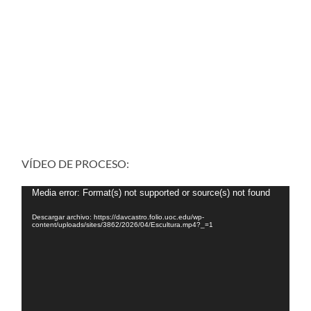
VÍDEO DE PROCESO:
Reproductor
Media error: Format(s) not supported or source(s) not found
de
vídeo
Descargar archivo: https://davcastro.folio.uoc.edu/wp-
content/uploads/sites/3862/2026/04/Escultura.mp4?_=1