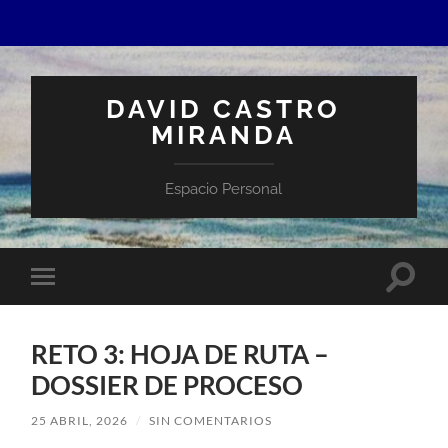
DAVID CASTRO
MIRANDA
Espacio Personal
Altern
Alternar
el
el
campo
menú
de
móvil
búsqu
RETO 3: HOJA DE RUTA –
DOSSIER DE PROCESO
25 ABRIL, 2026
/
SIN COMENTARIOS