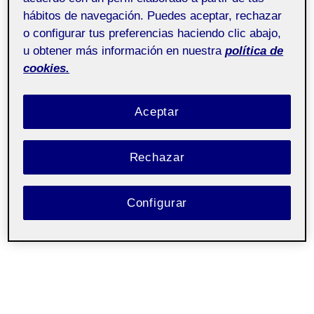
hábitos de navegación. Puedes aceptar, rechazar
o configurar tus preferencias haciendo clic abajo,
u obtener más información en nuestra
política de
Informe de Avance 4ta. semana:
cookies.
Hacia el Dossier Final
Aceptar
5 JUNIO, 2026
/
SIN COMENTARIOS
Rechazar
20.310 - Taller de
Pública
escultura y prácticas
espaciales - Aula 1
Configurar