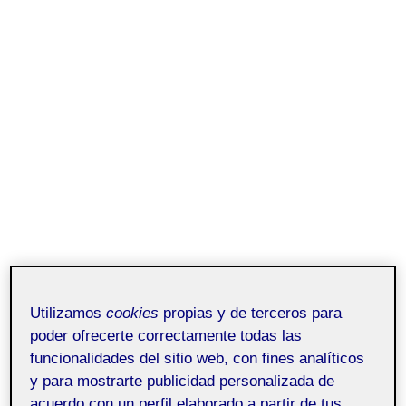
Utilizamos
cookies
propias y de terceros para
poder ofrecerte correctamente todas las
funcionalidades del sitio web, con fines analíticos
y para mostrarte publicidad personalizada de
Entrega de la actividad PR
acuerdo con un perfil elaborado a partir de tus