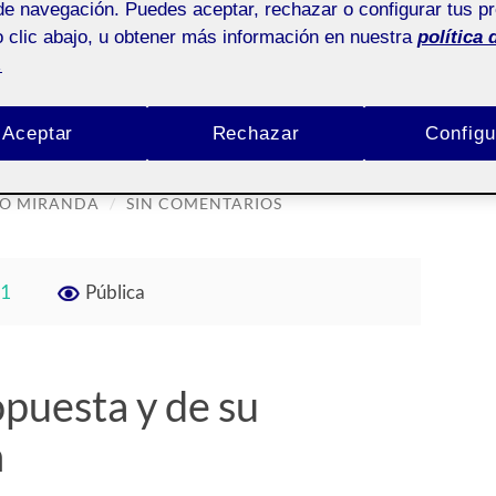
de navegación. Puedes aceptar, rechazar o configurar tus p
 clic abajo, u obtener más información en nuestra
política 
.
ndinsky Generator
Aceptar
Rechazar
Configu
RO MIRANDA
/
SIN COMENTARIOS
 1
Pública
puesta y de su
n