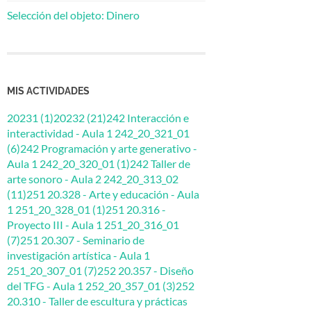
Selección del objeto: Dinero
MIS ACTIVIDADES
20231 (1)
20232 (21)
242 Interacción e
interactividad - Aula 1 242_20_321_01
(6)
242 Programación y arte generativo -
Aula 1 242_20_320_01 (1)
242 Taller de
arte sonoro - Aula 2 242_20_313_02
(11)
251 20.328 - Arte y educación - Aula
1 251_20_328_01 (1)
251 20.316 -
Proyecto III - Aula 1 251_20_316_01
(7)
251 20.307 - Seminario de
investigación artística - Aula 1
251_20_307_01 (7)
252 20.357 - Diseño
del TFG - Aula 1 252_20_357_01 (3)
252
20.310 - Taller de escultura y prácticas