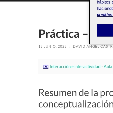
hábitos 
haciendo
cookies
Práctica – Ka
15 JUNIO, 2025
/
DAVID ANGEL CAST
Interacción e interactividad - Aula
Resumen de la pro
conceptualizació