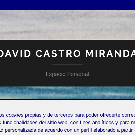
DAVID CASTRO MIRAND
Espacio Personal
mos
cookies
propias y de terceros para poder ofrecerte corr
s funcionalidades del sitio web, con fines analíticos y para 
NTRADA DE INCIDENCIAS O SUGERENCIAS
ad personalizada de acuerdo con un perfil elaborado a partir 