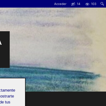
Acceder
14
103
Busc
A
ectamente
mostrarte
de tus