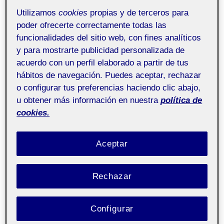
Un robot es el jardinero, una bañera es el lugar de
Utilizamos
cookies
propias y de terceros para
encuentro en internet. Y desde allí se puede controlar el
poder ofrecerte correctamente todas las
brazo del robot, para sembrar semillas, regar plantas y
funcionalidades del sitio web, con fines analíticos
observar el crecimiento del jardín en tiempo real
y para mostrarte publicidad personalizada de
mediante una cámara.
http://www.medienkunstnetz.de
.
acuerdo con un perfil elaborado a partir de tus
hábitos de navegación. Puedes aceptar, rechazar
o configurar tus preferencias haciendo clic abajo,
u obtener más información en nuestra
política de
cookies.
Aceptar
Rechazar
Configurar