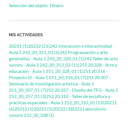
Selección del objeto: Dinero
MIS ACTIVIDADES
20231 (1)
20232 (21)
242 Interacción e interactividad -
Aula 1 242_20_321_01 (6)
242 Programación y arte
generativo - Aula 1 242_20_320_01 (1)
242 Taller de arte
sonoro - Aula 2 242_20_313_02 (11)
251 20.328 - Arte y
educación - Aula 1 251_20_328_01 (1)
251 20.316 -
Proyecto III - Aula 1 251_20_316_01 (7)
251 20.307 -
Seminario de investigación artística - Aula 1
251_20_307_01 (7)
252 20.357 - Diseño del TFG - Aula 1
252_20_357_01 (3)
252 20.310 - Taller de escultura y
prácticas espaciales - Aula 1 252_20_310_01 (13)
20211
(6)
20212 (1)
20221 (5)
20222 (18)
222 Laboratorio
sonoro 222_20_338 (1)