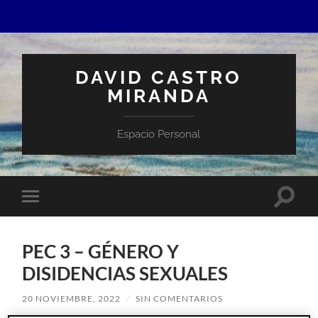
DAVID CASTRO
MIRANDA
Espacio Personal
Altern
Alternar
el
el
campo
menú
de
móvil
búsqu
PEC 3 – GÉNERO Y
DISIDENCIAS SEXUALES
20 NOVIEMBRE, 2022
/
SIN COMENTARIOS