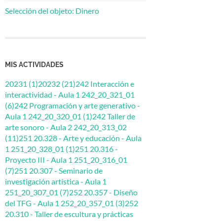
Selección del objeto: Dinero
MIS ACTIVIDADES
20231 (1)
20232 (21)
242 Interacción e
interactividad - Aula 1 242_20_321_01
(6)
242 Programación y arte generativo -
Aula 1 242_20_320_01 (1)
242 Taller de
arte sonoro - Aula 2 242_20_313_02
(11)
251 20.328 - Arte y educación - Aula
1 251_20_328_01 (1)
251 20.316 -
Proyecto III - Aula 1 251_20_316_01
(7)
251 20.307 - Seminario de
investigación artística - Aula 1
251_20_307_01 (7)
252 20.357 - Diseño
del TFG - Aula 1 252_20_357_01 (3)
252
20.310 - Taller de escultura y prácticas