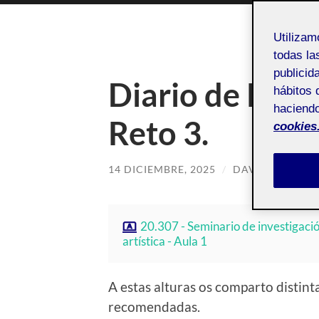
Utiliza
todas la
publicid
Diario de Pro
hábitos 
haciendo
Reto 3.
cookies
14 DICIEMBRE, 2025
/
DAVID ANGEL 
20.307 - Seminario de investigaci
artística - Aula 1
A estas alturas os comparto distinta
recomendadas.