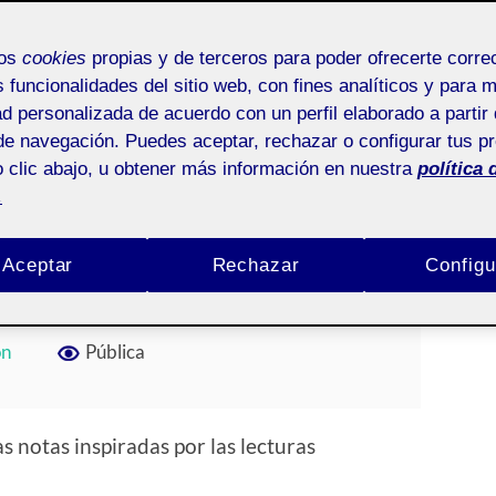
mos
cookies
propias y de terceros para poder ofrecerte corr
s funcionalidades del sitio web, con fines analíticos y para 
ad personalizada de acuerdo con un perfil elaborado a partir 
ceso – Comentario
de navegación. Puedes aceptar, rechazar o configurar tus p
 clic abajo, u obtener más información en nuestra
política 
.
CASTRO MIRANDA
/
SIN COMENTARIOS
Aceptar
Rechazar
Configu
ón
Pública
s notas inspiradas por las lecturas