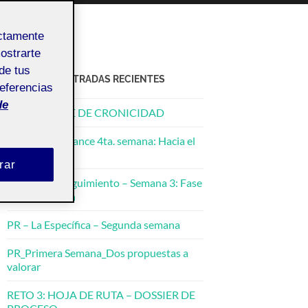
ectamente
mostrarte
de tus
ACTIFOLIO ENTRADAS RECIENTES
referencias
de
PR – BOSQUE DE CRONICIDAD
Informe de Avance 4ta. semana: Hacia el
Dossier Final
rar
Informe de Seguimiento – Semana 3: Fase
de Fabricación
PR – La Específica – Segunda semana
PR_Primera Semana_Dos propuestas a
valorar
RETO 3: HOJA DE RUTA – DOSSIER DE