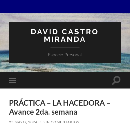
DAVID CASTRO
MIRANDA
Espacio Personal
Altern
Alternar
el
el
campo
menú
de
móvil
búsqu
PRÁCTICA – LA HACEDORA –
Avance 2da. semana
25 MAYO, 2024
/
SIN COMENTARIOS