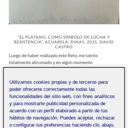
“EL PLÁTANO, COMO SÍMBOLO DE LUCHA Y
RESISTENCIA”, ACUARELA, DINA5, 2025. DAVID
CASTRO
Luego de haber realizado este Reto, me siento
totalmente abrumado y en algún momento
«identificado» con los procesos de Investigacion
Artística, realizados por diversos artistas y colectivos
Utilizamos
cookies
propias y de terceros para
alrededor del «banano», y dentro del proyecto: «El
poder ofrecerte correctamente todas las
despojo y la memoria de la Tierra». Apoyado por las
diversas metodologias leídas y aprendidas, y haber
funcionalidades del sitio web, con fines analíticos
entendido como el arte participa en los procesos, de
y para mostrarte publicidad personalizada de
maneras diversas. Sobre, Para y A Través del arte.
acuerdo con un perfil elaborado a partir de tus
hábitos de navegación. Puedes aceptar, rechazar
Quien mire esta imagen y relacione el arte, lucha,
o configurar tus preferencias haciendo clic abajo,