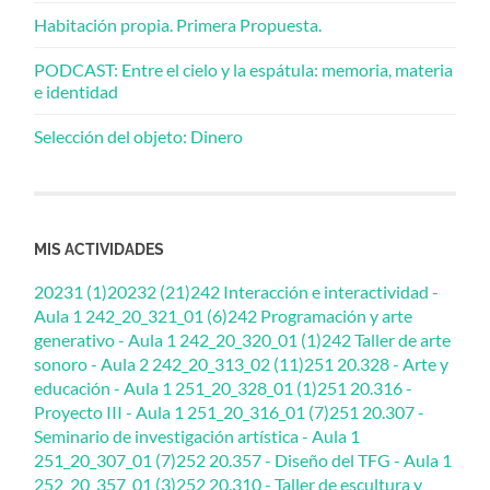
Habitación propia. Primera Propuesta.
PODCAST: Entre el cielo y la espátula: memoria, materia
e identidad
Selección del objeto: Dinero
MIS ACTIVIDADES
20231 (1)
20232 (21)
242 Interacción e interactividad -
Aula 1 242_20_321_01 (6)
242 Programación y arte
generativo - Aula 1 242_20_320_01 (1)
242 Taller de arte
sonoro - Aula 2 242_20_313_02 (11)
251 20.328 - Arte y
educación - Aula 1 251_20_328_01 (1)
251 20.316 -
Proyecto III - Aula 1 251_20_316_01 (7)
251 20.307 -
Seminario de investigación artística - Aula 1
251_20_307_01 (7)
252 20.357 - Diseño del TFG - Aula 1
252_20_357_01 (3)
252 20.310 - Taller de escultura y