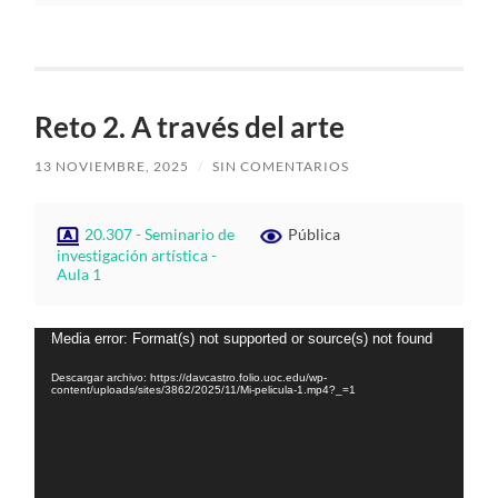
Reto 2. A través del arte
13 NOVIEMBRE, 2025
/
SIN COMENTARIOS
20.307 - Seminario de
Pública
investigación artística -
Aula 1
Reproductor
Media error: Format(s) not supported or source(s) not found
de
vídeo
Descargar archivo: https://davcastro.folio.uoc.edu/wp-
content/uploads/sites/3862/2025/11/Mi-pelicula-1.mp4?_=1