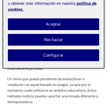
sufrimiento, diáspora, no pasará inadvertido el
u obtener más información en nuestra
política de
momento y posiblemente el placer de su degustación.
cookies.
El activismo, o artivismo, es una manera explicita de
posicionarse políticamente. No reconocerlo, solo denota
Aceptar
«desconocimiento» de lo «evidente». Contextos pasados
han construido, la mirada y el trazo.
Rechazar
Descubro que la Investigacion a través del Arte, define el
Arte como método per se. Ello no quiere decir que uno
Configurar
es mejor que otro, que va. Quiere decir que el arte,
puede estar tangencialmente con el proceso o ser
finalmente el proceso.
Un tema que queda pendiente de evoluciónar o
«madurar», es aquel basado en juegos, ya que por el
momento suele utilizarse en ámbitos educativos. Estos
métodos lúdicos pueden aportar una mirada diferente y
emriquecedora.